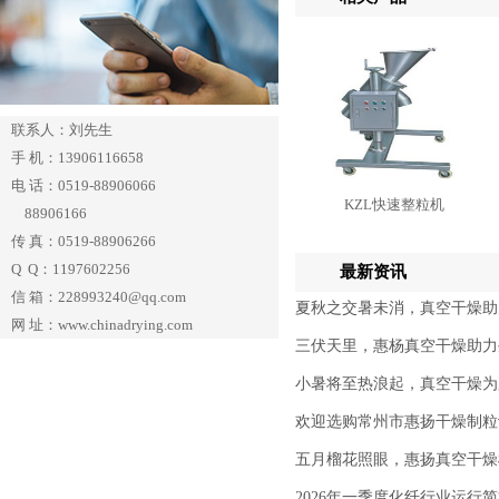
联系人：刘先生
手 机：13906116658
电 话：0519-88906066
KZL快速整粒机
88906166
传 真：0519-88906266
Q Q：1197602256
最新资讯
信 箱：228993240@qq.com
夏秋之交暑未消，真空干燥助
网 址：www.chinadrying.com
三伏天里，惠杨真空干燥助力
小暑将至热浪起，真空干燥为
欢迎选购常州市惠扬干燥制粒
五月榴花照眼，惠扬真空干燥
2026年一季度化纤行业运行