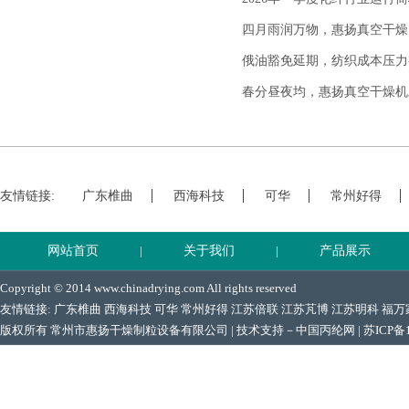
四月雨润万物，惠扬真空干燥
俄油豁免延期，纺织成本压力
春分昼夜均，惠扬真空干燥机
友情链接:
广东椎曲
西海科技
可华
常州好得
网站首页
|
关于我们
|
产品展示
Copyright © 2014 www.chinadrying.com All rights reserved
友情链接:
广东椎曲
西海科技
可华
常州好得
江苏倍联
江苏芃博
江苏明科
福万
版权所有 常州市惠扬干燥制粒设备有限公司 | 技术支持－
中国丙纶网
|
苏ICP备1
地址：中国江苏常州市郑陆镇 电话：0519-88906066 Email:228993240@qq.co