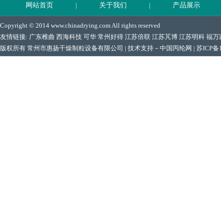
网站首页
|
关于我们
|
产品展示
Copyright © 2014 www.chinadrying.com All rights reserved
友情链接:
广东椎曲
西海科技
可华
常州好得
江苏倍联
江苏芃博
江苏明科
福万
版权所有 常州市惠扬干燥制粒设备有限公司 | 技术支持－
中国丙纶网
|
苏ICP备1
地址：中国江苏常州市郑陆镇 电话：0519-88906066 Email:228993240@qq.co