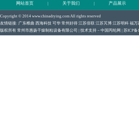
网站首页
|
关于我们
|
产品展示
Copyright © 2014 www.chinadrying.com All rights reserved
友情链接:
广东椎曲
西海科技
可华
常州好得
江苏倍联
江苏芃博
江苏明科
福万
版权所有 常州市惠扬干燥制粒设备有限公司 | 技术支持－
中国丙纶网
|
苏ICP备1
地址：中国江苏常州市郑陆镇 电话：0519-88906066 Email:228993240@qq.co