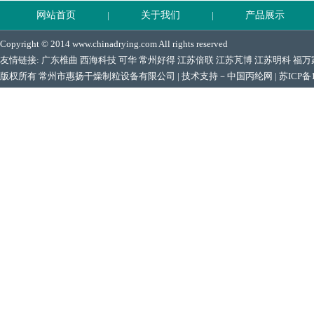
网站首页
|
关于我们
|
产品展示
Copyright © 2014 www.chinadrying.com All rights reserved
友情链接:
广东椎曲
西海科技
可华
常州好得
江苏倍联
江苏芃博
江苏明科
福万
版权所有 常州市惠扬干燥制粒设备有限公司 | 技术支持－
中国丙纶网
|
苏ICP备1
地址：中国江苏常州市郑陆镇 电话：0519-88906066 Email:228993240@qq.co