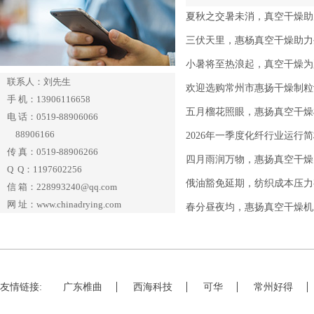
夏秋之交暑未消，真空干燥助
三伏天里，惠杨真空干燥助力
小暑将至热浪起，真空干燥为
联系人：刘先生
欢迎选购常州市惠扬干燥制粒
手 机：13906116658
五月榴花照眼，惠扬真空干燥
电 话：0519-88906066
88906166
2026年一季度化纤行业运行
传 真：0519-88906266
四月雨润万物，惠扬真空干燥
Q Q：1197602256
俄油豁免延期，纺织成本压力
信 箱：228993240@qq.com
网 址：www.chinadrying.com
春分昼夜均，惠扬真空干燥机
友情链接:
广东椎曲
西海科技
可华
常州好得